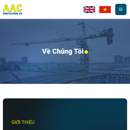
Skip
to
content
Về Chúng Tôi
GIỚI THIỆU