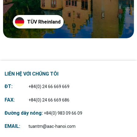
TÜV Rheinland
Coming Soon
LIÊN HỆ VỚI CHÚNG TÔI
ĐT:
+84(0) 24 66 669 669
FAX:
+84(0) 24 66 669 686
Đường dây nóng:
+84(0) 983 09 66 09
EMAIL:
tuantm@aac-hanoi.com