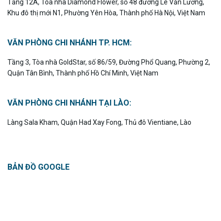
Tầng 12A, Tòa nhà Diamond Flower, số 48 đường Lê Văn Lương,
Khu đô thị mới N1, Phường Yên Hòa, Thành phố Hà Nội, Việt Nam
VĂN PHÒNG CHI NHÁNH TP. HCM:
Tầng 3, Tòa nhà GoldStar, số 86/59, Đường Phổ Quang, Phường 2,
Quận Tân Bình, Thành phố Hồ Chí Minh, Việt Nam
VĂN PHÒNG CHI NHÁNH TẠI LÀO:
Làng Sala Kham, Quận Had Xay Fong, Thủ đô Vientiane, Lào
BẢN ĐỒ GOOGLE