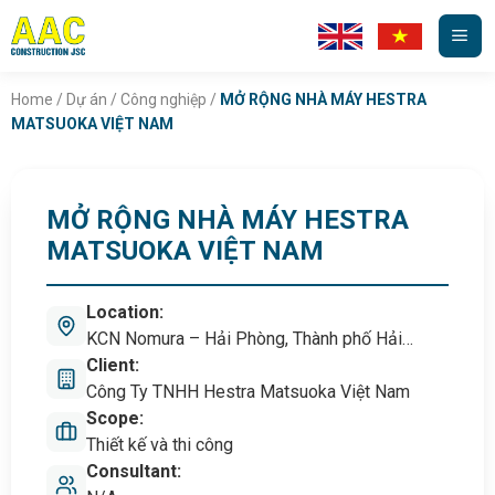
Skip
to
content
Home
/
Dự án
/
Công nghiệp
/
MỞ RỘNG NHÀ MÁY HESTRA
MATSUOKA VIỆT NAM
MỞ RỘNG NHÀ MÁY HESTRA
MATSUOKA VIỆT NAM
Location:
KCN Nomura – Hải Phòng, Thành phố Hải
Phòng, Việt Nam
Client:
Công Ty TNHH Hestra Matsuoka Việt Nam
Scope:
Thiết kế và thi công
Consultant: