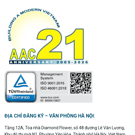
ĐỊA CHỈ ĐĂNG KÝ – VĂN PHÒNG HÀ NỘI:
Tầng 12A, Tòa nhà Diamond Flower, số 48 đường Lê Văn Lương,
Khu đô thị mới N1, Phường Yên Hòa, Thành phố Hà Nội, Việt Nam