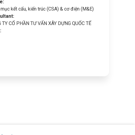
e:
mục kết cấu, kiến trúc (CSA) & cơ điện (M&E)
ultant:
 TY CỔ PHẦN TƯ VẤN XÂY DỰNG QUỐC TẾ
: